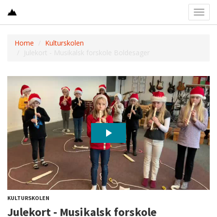
Toggl
navig
Home
Kulturskolen
Julekort - Musikalsk forskole Boldesager
KULTURSKOLEN
Julekort - Musikalsk forskole