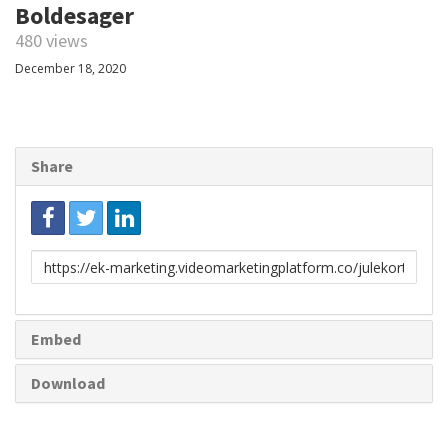
Boldesager
480 views
December 18, 2020
Share
Link
to
share
Embed
Download