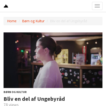
Toggl
navig
Home
Børn og Kultur
Bliv en del af Ungebyråd
BØRN OG KULTUR
Bliv en del af Ungebyråd
78 views