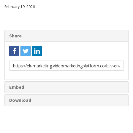
February 19, 2026
Share
Link
to
share
Embed
Download